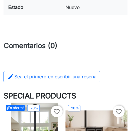
Estado
Nuevo
Comentarios (0)

Sea el primero en escribir una reseña
SPECIAL PRODUCTS
¡En oferta!
-20%
-20%
favorite_border
favorite_border