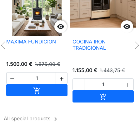


A
MAXIMA FUNDICION
COCINA IRON
TRADICIONAL
1.500,00 €
1.875,00 €
1.155,00 €
1.443,75 €




arrito
Añadir al carrito

Añadir al carri


All special products